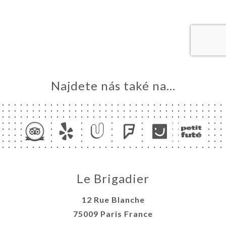
MŮ
VOVAT
ERIE
ENZE
ÍDKA
TAKT
Najdete nás také na...
Le Brigadier
12 Rue Blanche
75009 Paris France