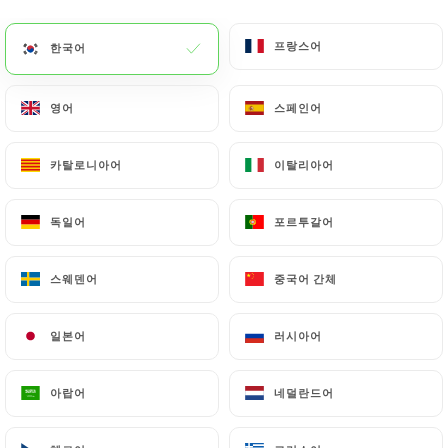
4 리뷰
프랑스어
프랑스어
한국어
한국어
RESTAURANT FRANÇAIS
12 Rue Blanche
영어
영어
스페인어
스페인어
75009 Paris France
카탈로니아어
카탈로니아어
이탈리아어
이탈리아어
독일어
독일어
포르투갈어
포르투갈어
스웨덴어
스웨덴어
중국어 간체
중국어 간체
일본어
일본어
러시아어
러시아어
아랍어
아랍어
네덜란드어
네덜란드어
소개