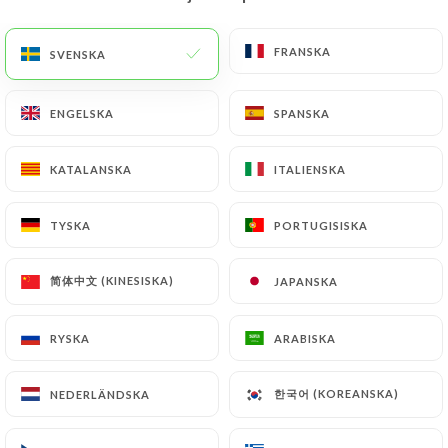
SV
MENY
FRANSKA
FRANSKA
SVENSKA
SVENSKA
ENGELSKA
ENGELSKA
SPANSKA
SPANSKA
KATALANSKA
KATALANSKA
ITALIENSKA
ITALIENSKA
/
HEM
KONTAKT
Kontakt
TYSKA
TYSKA
PORTUGISISKA
PORTUGISISKA
简体中文 (KINESISKA)
简体中文 (KINESISKA)
JAPANSKA
JAPANSKA
RYSKA
RYSKA
ARABISKA
ARABISKA
한국어 (KOREANSKA)
한국어 (KOREANSKA)
NEDERLÄNDSKA
NEDERLÄNDSKA
Le Brigadier