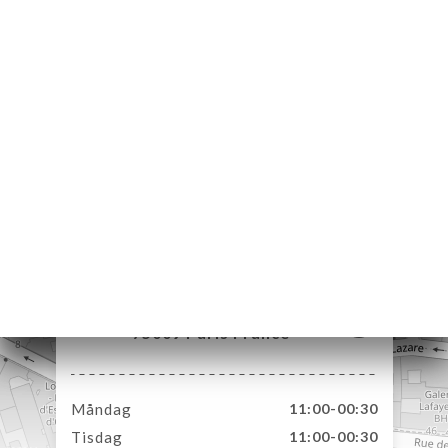
EM
KA
LERI
ÖMEN
NY
TAKT
12 Rue Blanche
75009 Paris France
Måndag
11:00-00:30
Tisdag
11:00-00:30