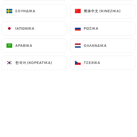
5.00€
简体中文 (ΚΙΝΈΖΙΚΑ)
简体中文 (ΚΙΝΈΖΙΚΑ)
ΣΟΥΗΔΙΚΆ
ΣΟΥΗΔΙΚΆ
5.00€
ΙΑΠΩΝΙΚΆ
ΙΑΠΩΝΙΚΆ
ΡΩΣΙΚΆ
ΡΩΣΙΚΆ
ΑΡΑΒΙΚΆ
ΑΡΑΒΙΚΆ
ΟΛΛΑΝΔΙΚΆ
ΟΛΛΑΝΔΙΚΆ
한국어 (ΚΟΡΕΆΤΙΚΑ)
한국어 (ΚΟΡΕΆΤΙΚΑ)
ΤΣΈΧΙΚΑ
ΤΣΈΧΙΚΑ
5.00€
5.50€
5.00€
5.50€