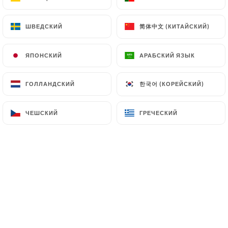
5.00€
简体中文 (КИТАЙСКИЙ)
简体中文 (КИТАЙСКИЙ)
ШВЕДСКИЙ
ШВЕДСКИЙ
5.00€
ЯПОНСКИЙ
ЯПОНСКИЙ
АРАБСКИЙ ЯЗЫК
АРАБСКИЙ ЯЗЫК
한국어 (КОРЕЙСКИЙ)
한국어 (КОРЕЙСКИЙ)
ГОЛЛАНДСКИЙ
ГОЛЛАНДСКИЙ
ЧЕШСКИЙ
ЧЕШСКИЙ
ГРЕЧЕСКИЙ
ГРЕЧЕСКИЙ
5.00€
5.50€
5.00€
5.50€